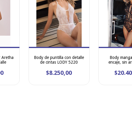
 Aretha
Body de puntilla con detalle
Body manga
alle
de cintas LODY 5220
encaje, sin 
detalle
00
$8.250,00
puntilla.AND
$20.40