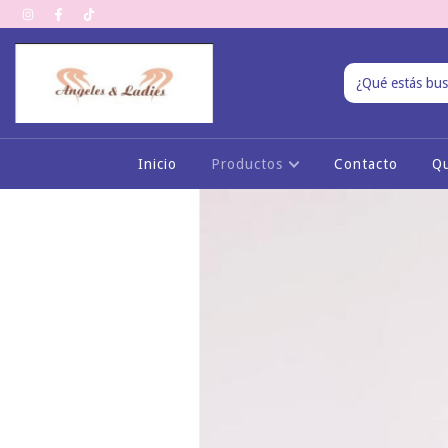
Inicio
Productos
Contacto
Q