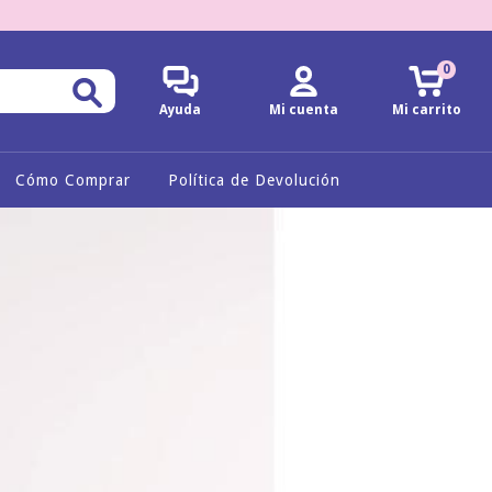
0
Ayuda
Mi cuenta
Mi carrito
Cómo Comprar
Política de Devolución