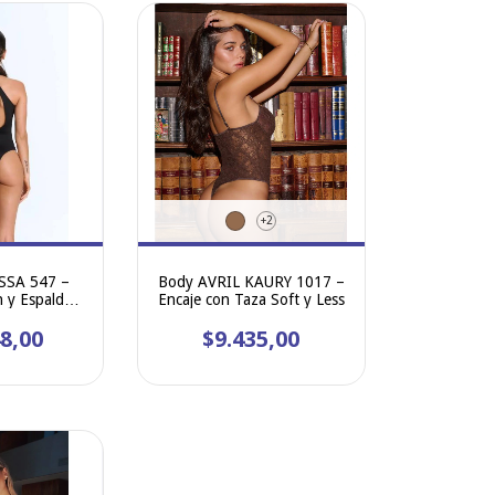
+2
SSA 547 –
Body AVRIL KAURY 1017 –
n y Espalda
Encaje con Taza Soft y Less
 Microfibra
8,00
$9.435,00