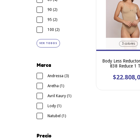
90 (2)
95 (2)
100 (2)
VER TODOS
3 colores
Body Less Reductor
Marca
838 Reduce 1 T
$22.808,
Andressa (3)
Aretha (1)
Avril Kaury (1)
Lody (1)
Natubel (1)
Precio