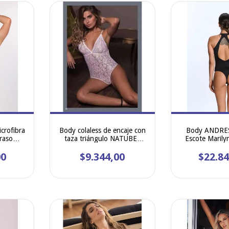
crofibra
Body colaless de encaje con
Body ANDRE
raso
taza triángulo NATUBEL
Escote Marily
07
4125
Descubierta de
00
$9.344,00
$22.84